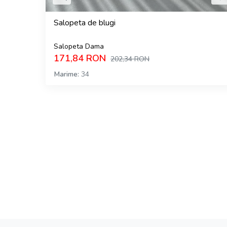
Salopeta de blugi
Salopeta Dama
171,84
RON
202,34
RON
Marime
34