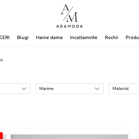
CERI
Blugi
Haine dama
Incaltaminte
Rochii
Produ
KA
Marime
Material
%