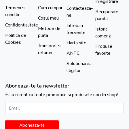
Inregistrare
Termeni si
Cum cumpar
Contacteaza-
Recuperare
conditii
ne
Cosul meu
parola
Confidentialitate
Intrebari
Metode de
Istoric
frecvente
Politica de
plata
comenzi
Cookies
Harta site
Transport si
Produse
retururi
ANPC
favorite
Solutionarea
litigiilor
Aboneaza-te la newsletter
Fii la curent cu toate promotiile si produsele noi din shop!
Email
Aboneaza-te