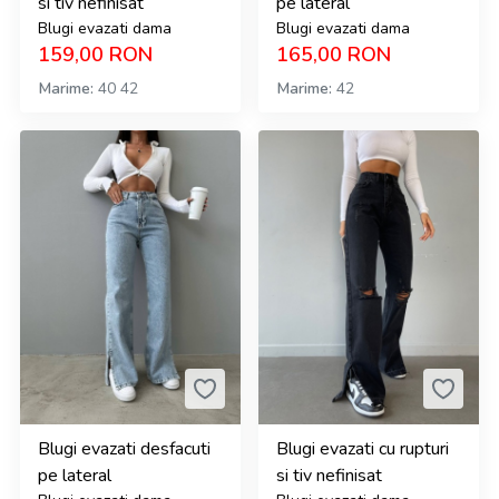
si tiv nefinisat
pe lateral
Blugi evazati dama
Blugi evazati dama
159,00
RON
165,00
RON
Marime
40
42
Marime
42
Blugi evazati desfacuti
Blugi evazati cu rupturi
pe lateral
si tiv nefinisat