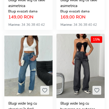
Blugi wide leg cu talie
Blugi wide leg cu talie
asimetrica
asimetrica
Blugi evazati dama
Blugi evazati dama
149,00
RON
169,00
RON
Marime
34
36
38
40
42
Marime
34
36
38
40
42
15%
Blugi wide leg cu
Blugi wide leg cu