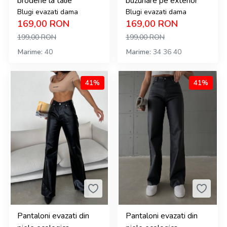
broderie la talie
buzunare pe exterior
Blugi evazati dama
Blugi evazati dama
169,00
RON
169,00
RON
199,00
RON
199,00
RON
Marime
40
Marime
34
36
40
41%
41%
Pantaloni evazati din
Pantaloni evazati din