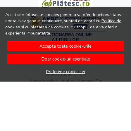
Acest site foloseste cookies pentru a va oferi functionalitatea
dorita. Navigand in continuare, sunteti de acord cu
Politica de
cookies
si cu plasarea de cookies, cu scopul de a va oferi o
experienta imbunatatita.
Accepta toate cookie-urile
Doar cookie-uri esentiale
Preferinte cookie-uri
© Ada Moda 2026
Magazin online creat cu MerchantPro