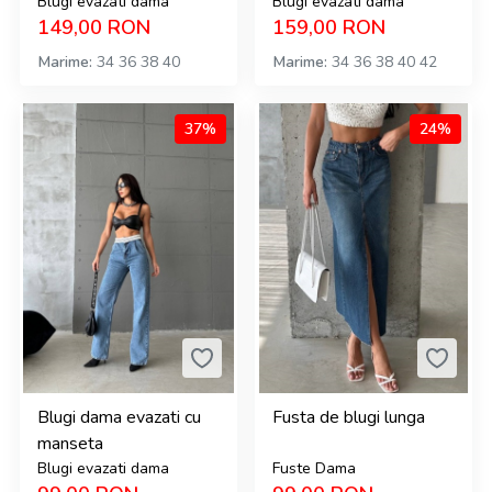
Blugi evazati dama
Blugi evazati dama
149,00
RON
159,00
RON
Marime
34
36
38
40
Marime
34
36
38
40
42
37%
24%
Blugi dama evazati cu
Fusta de blugi lunga
manseta
Blugi evazati dama
Fuste Dama