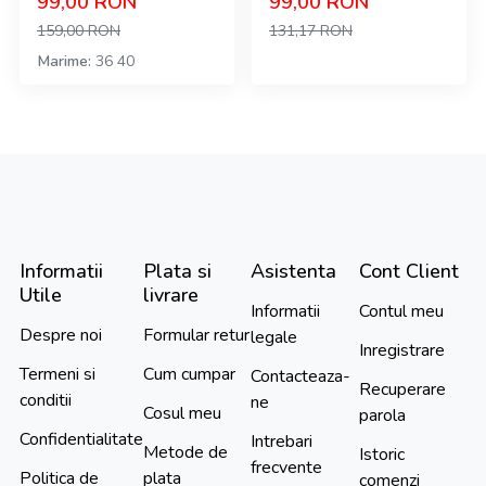
99,00
RON
99,00
RON
159,00
RON
131,17
RON
Marime
36
40
Informatii
Plata si
Asistenta
Cont Client
Utile
livrare
Informatii
Contul meu
Despre noi
Formular retur
legale
Inregistrare
Termeni si
Cum cumpar
Contacteaza-
Recuperare
conditii
ne
Cosul meu
parola
Confidentialitate
Intrebari
Metode de
Istoric
frecvente
Politica de
plata
comenzi