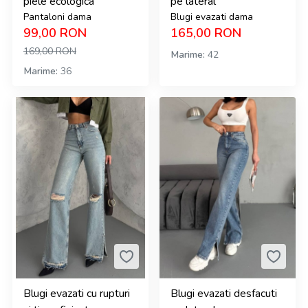
piele ecologica
pe lateral
Pantaloni dama
Blugi evazati dama
99,00
RON
165,00
RON
169,00
RON
Marime
42
Marime
36
Blugi evazati cu rupturi
Blugi evazati desfacuti