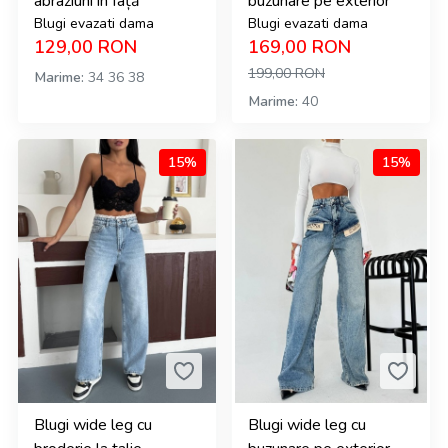
abraziuni în față
buzunare pe exterior
Blugi evazati dama
Blugi evazati dama
129,00
RON
169,00
RON
199,00
RON
Marime
34
36
38
Marime
40
15%
15%
Blugi wide leg cu
Blugi wide leg cu