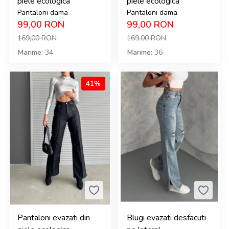
piele ecologica
piele ecologica
Pantaloni dama
Pantaloni dama
99,00
RON
99,00
RON
169,00
RON
169,00
RON
Marime
34
Marime
36
41%
Pantaloni evazati din
Blugi evazati desfacuti