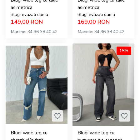
Blugi wide leg cu talie
Blugi wide leg cu talie
asimetrica
asimetrica
Blugi evazati dama
Blugi evazati dama
149,00
RON
169,00
RON
Marime
34
36
38
40
42
Marime
34
36
38
40
42
15%
Blugi wide leg cu
Blugi wide leg cu