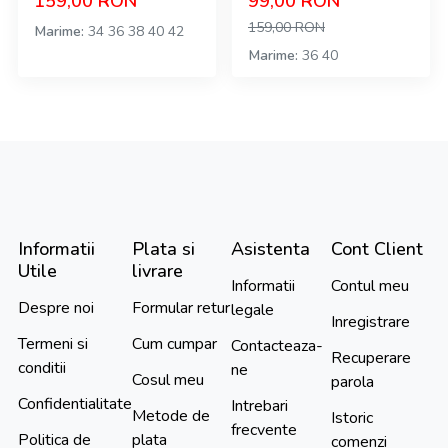
159,00
RON
99,00
RON
159,00
RON
Marime
34
36
38
40
42
Marime
36
40
Informatii
Plata si
Asistenta
Cont Client
Utile
livrare
Informatii
Contul meu
Despre noi
Formular retur
legale
Inregistrare
Termeni si
Cum cumpar
Contacteaza-
Recuperare
conditii
ne
Cosul meu
parola
Confidentialitate
Intrebari
Metode de
Istoric
frecvente
Politica de
plata
comenzi