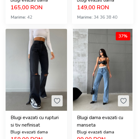
Blugi evazati dama
Blugi evazati dama
165,00
RON
149,00
RON
Marime
42
Marime
34
36
38
40
37%
Blugi evazati cu rupturi
Blugi dama evazati cu
si tiv nefinisat
manseta
Blugi evazati dama
Blugi evazati dama