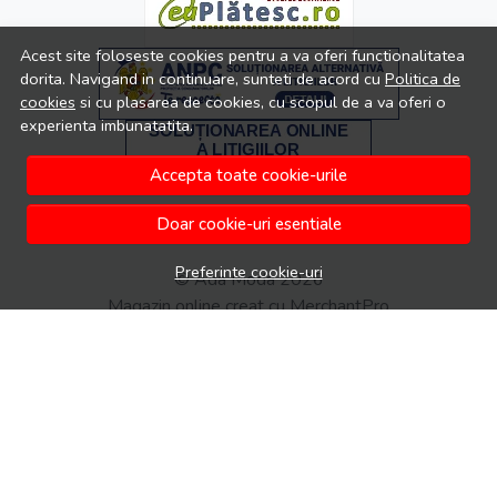
Acest site foloseste cookies pentru a va oferi functionalitatea
dorita. Navigand in continuare, sunteti de acord cu
Politica de
cookies
si cu plasarea de cookies, cu scopul de a va oferi o
experienta imbunatatita.
Accepta toate cookie-urile
Doar cookie-uri esentiale
Preferinte cookie-uri
© Ada Moda 2026
Magazin online creat cu MerchantPro