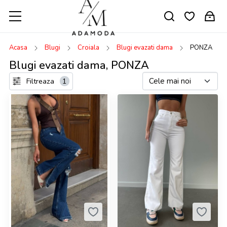
Acasa
Blugi
Croiala
Blugi evazati dama
PONZA
Blugi evazati dama, PONZA
Filtreaza
1