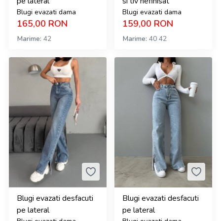
pe lateral
si tiv nefinisat
Blugi evazati dama
Blugi evazati dama
165,00
RON
159,00
RON
Marime
42
Marime
40
42
Blugi evazati desfacuti
Blugi evazati desfacuti
pe lateral
pe lateral