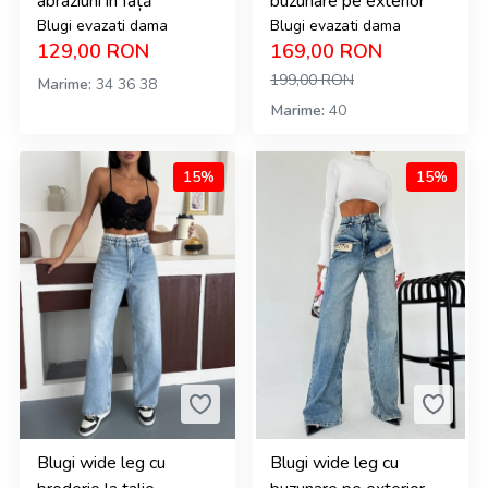
abraziuni în față
buzunare pe exterior
Blugi evazati dama
Blugi evazati dama
129,00
RON
169,00
RON
199,00
RON
Marime
34
36
38
Marime
40
15%
15%
Blugi wide leg cu
Blugi wide leg cu