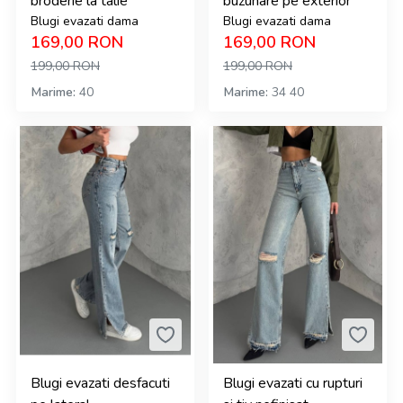
broderie la talie
buzunare pe exterior
Blugi evazati dama
Blugi evazati dama
169,00
RON
169,00
RON
199,00
RON
199,00
RON
Marime
40
Marime
34
40
Blugi evazati desfacuti
Blugi evazati cu rupturi