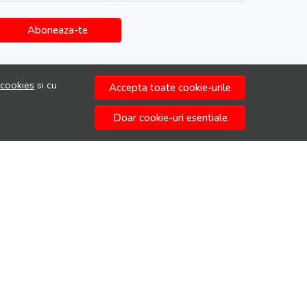
Aboneaza-te
 cookies
si cu
Accepta toate cookie-urile
Doar cookie-uri esentiale
© Ada Moda 2026
Magazin online creat cu MerchantPro