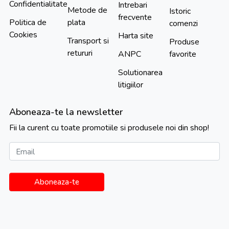
Confidentialitate
Intrebari
Metode de
Istoric
frecvente
Politica de
plata
comenzi
Cookies
Harta site
Transport si
Produse
retururi
ANPC
favorite
Solutionarea
litigiilor
Aboneaza-te la newsletter
Fii la curent cu toate promotiile si produsele noi din shop!
Email
Aboneaza-te