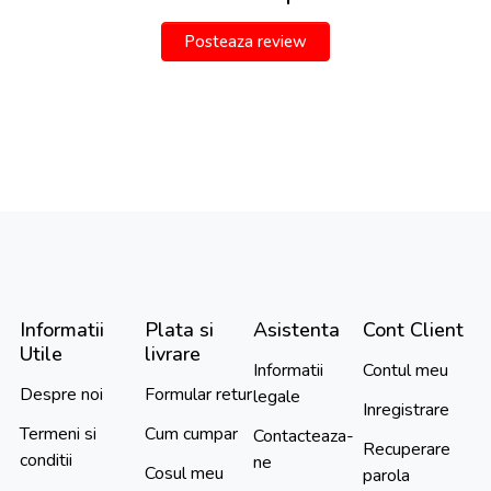
Posteaza review
Informatii
Plata si
Asistenta
Cont Client
Utile
livrare
Informatii
Contul meu
Despre noi
Formular retur
legale
Inregistrare
Termeni si
Cum cumpar
Contacteaza-
Recuperare
conditii
ne
Cosul meu
parola