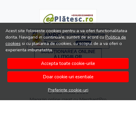
Acest site foloseste cookies pentru a va oferi functionalitatea
dorita. Navigand in continuare, sunteti de acord cu
Politica de
cookies
si cu plasarea de cookies, cu scopul de a va oferi o
experienta imbunatatita.
Accepta toate cookie-urile
Doar cookie-uri esentiale
Preferinte cookie-uri
© Ada Moda 2026
Magazin online creat cu MerchantPro