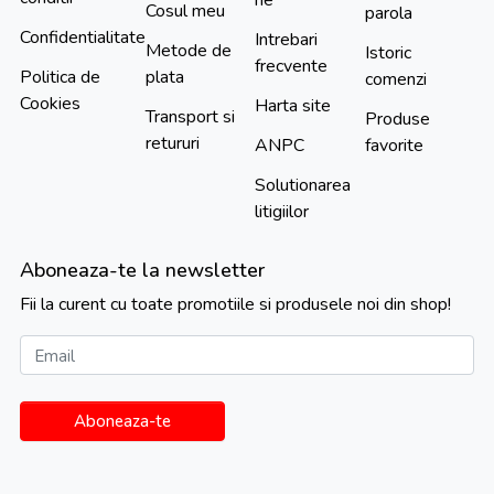
Cosul meu
parola
Confidentialitate
Intrebari
Metode de
Istoric
frecvente
Politica de
plata
comenzi
Cookies
Harta site
Transport si
Produse
retururi
ANPC
favorite
Solutionarea
litigiilor
Aboneaza-te la newsletter
Fii la curent cu toate promotiile si produsele noi din shop!
Email
Aboneaza-te