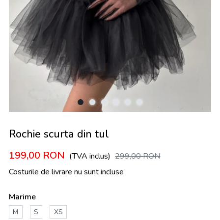
Rochie scurta din tul
199,00
RON
(TVA inclus)
299,00
RON
Costurile de livrare nu sunt incluse
Marime
M
S
XS