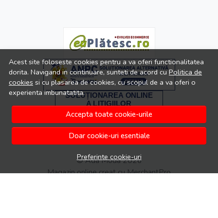
Acest site foloseste cookies pentru a va oferi functionalitatea
dorita. Navigand in continuare, sunteti de acord cu
Politica de
cookies
si cu plasarea de cookies, cu scopul de a va oferi o
experienta imbunatatita.
Accepta toate cookie-urile
Doar cookie-uri esentiale
Preferinte cookie-uri
© Ada Moda 2026
Magazin online creat cu MerchantPro