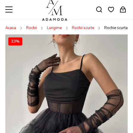
Acasa
Rochii
Lungime
Rochii scurte
Rochie scurta din
33%