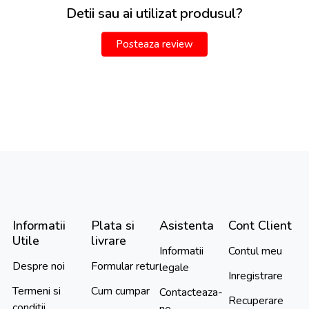
Detii sau ai utilizat produsul?
Posteaza review
Informatii
Plata si
Asistenta
Cont Client
Utile
livrare
Informatii
Contul meu
Despre noi
Formular retur
legale
Inregistrare
Termeni si
Cum cumpar
Contacteaza-
Recuperare
conditii
ne