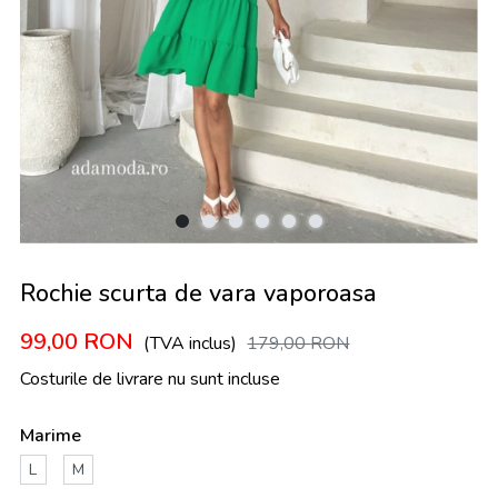
Rochie scurta de vara vaporoasa
99,00
RON
(TVA inclus)
179,00
RON
Costurile de livrare nu sunt incluse
Marime
L
M