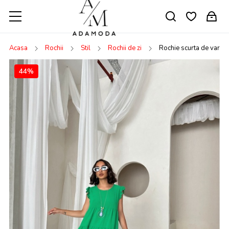
Acasa
Rochii
Stil
Rochii de zi
Rochie scurta de vara 
44%