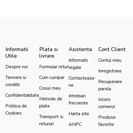
Informatii
Plata si
Asistenta
Cont Client
Utile
livrare
Informatii
Contul meu
Despre noi
Formular retur
legale
Inregistrare
Termeni si
Cum cumpar
Contacteaza-
Recuperare
conditii
ne
Cosul meu
parola
Confidentialitate
Intrebari
Metode de
Istoric
frecvente
Politica de
plata
comenzi
Cookies
Harta site
Transport si
Produse
retururi
ANPC
favorite