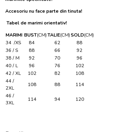
Accesoriu nu face parte din tinuta!
Tabel de marimi orientativ!
MARIMI
BUST
(CM)
TALIE
(CM)
SOLD
(CM)
34 /XS
84
62
88
36 / S
88
66
92
38 / M
92
70
96
40 / L
96
76
102
42 / XL
102
82
108
44 /
108
88
114
2XL
46 /
114
94
120
3XL