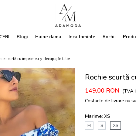
CERI
Blugi
Haine dama
Incaltaminte
Rochii
Produ
ie scurtă cu imprimeu și decupaj în talie
Rochie scurtă c
149,00
RON
(TVA i
Costurile de livrare nu s
Marime:
XS
M
S
XS