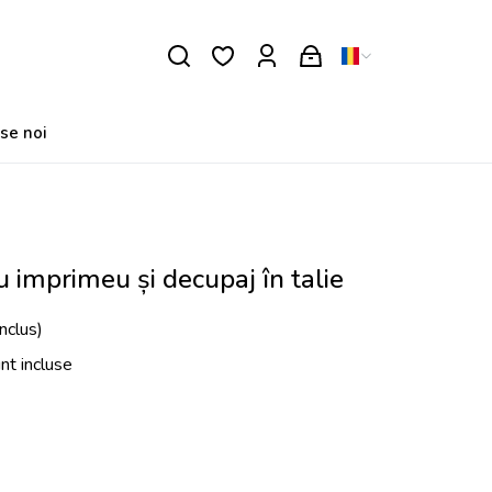
se noi
u imprimeu și decupaj în talie
nclus)
unt incluse