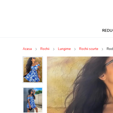
REDU
Acasa
Rochii
Lungime
Rochii scurte
Roch