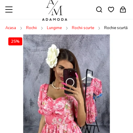
Acasa
Rochii
Lungime
Rochii scurte
Rochie scurtă cu
25%