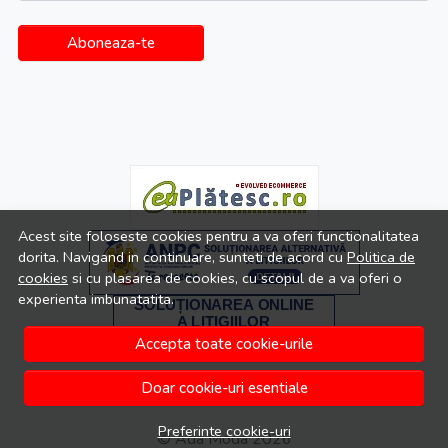
Aboneaza-te
Acest site foloseste cookies pentru a va oferi functionalitatea
dorita. Navigand in continuare, sunteti de acord cu
Politica de
cookies
si cu plasarea de cookies, cu scopul de a va oferi o
experienta imbunatatita.
Accepta toate cookie-urile
Doar cookie-uri esentiale
Preferinte cookie-uri
© Ada Moda 2026