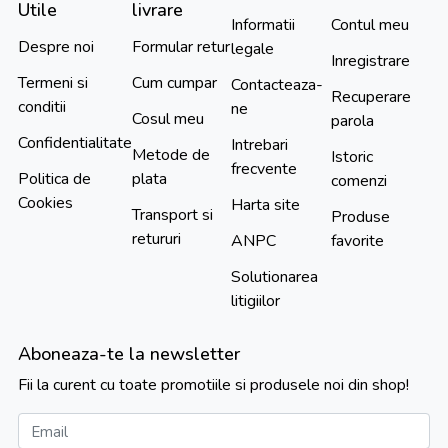
Utile
livrare
Informatii
Contul meu
Despre noi
Formular retur
legale
Inregistrare
Termeni si
Cum cumpar
Contacteaza-
Recuperare
conditii
ne
Cosul meu
parola
Confidentialitate
Intrebari
Metode de
Istoric
frecvente
Politica de
plata
comenzi
Cookies
Harta site
Transport si
Produse
retururi
ANPC
favorite
Solutionarea
litigiilor
Aboneaza-te la newsletter
Fii la curent cu toate promotiile si produsele noi din shop!
Email