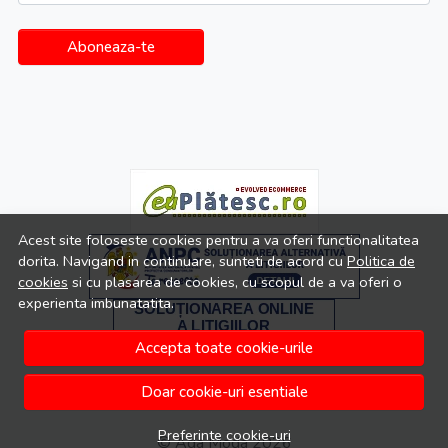
Aboneaza-te
Acest site foloseste cookies pentru a va oferi functionalitatea
dorita. Navigand in continuare, sunteti de acord cu
Politica de
cookies
si cu plasarea de cookies, cu scopul de a va oferi o
experienta imbunatatita.
Accepta toate cookie-urile
Doar cookie-uri esentiale
Preferinte cookie-uri
© Ada Moda 2026