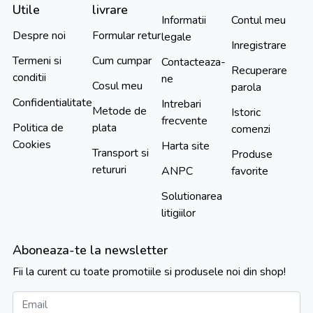
Utile
livrare
Informatii
Contul meu
Despre noi
Formular retur
legale
Inregistrare
Termeni si
Cum cumpar
Contacteaza-
Recuperare
conditii
ne
Cosul meu
parola
Confidentialitate
Intrebari
Metode de
Istoric
frecvente
Politica de
plata
comenzi
Cookies
Harta site
Transport si
Produse
retururi
ANPC
favorite
Solutionarea
litigiilor
Aboneaza-te la newsletter
Fii la curent cu toate promotiile si produsele noi din shop!
Email