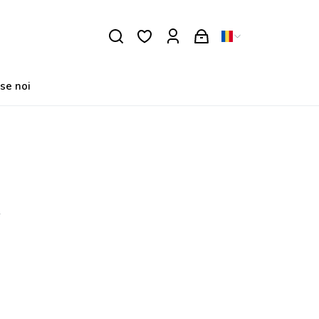
se noi
N