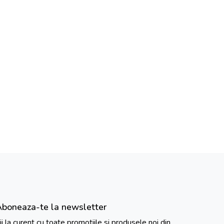
Aboneaza-te la newsletter
ii la curent cu toate promotiile si produsele noi din