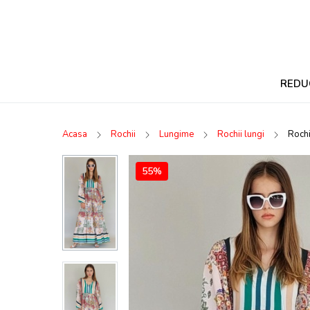
REDU
Acasa
Rochii
Lungime
Rochii lungi
Rochi
55%