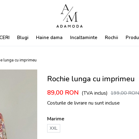
CERI
Blugi
Haine dama
Incaltaminte
Rochii
Produ
e lunga cu imprimeu
Rochie lunga cu imprimeu
89,00
RON
(TVA inclus)
199,00
RO
Costurile de livrare nu sunt incluse
Marime
XXL