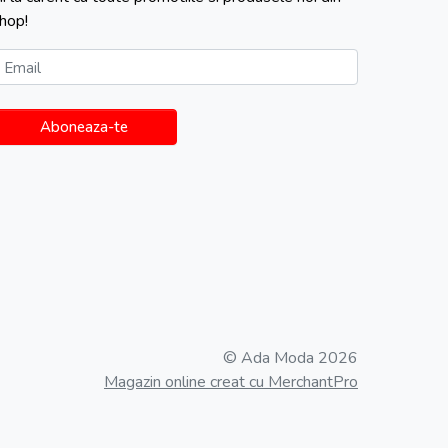
hop!
Email
Aboneaza-te
© Ada Moda 2026
Magazin online creat cu MerchantPro