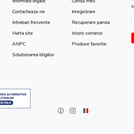
Informatii legale
Contul meu
s
Contacteaza-ne
Inregistrare
Intrebari frecvente
Recuperare parola
Harta site
Istoric comenzi
ANPC
Produse favorite
Solutionarea litigiilor