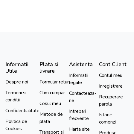
Informatii
Plata si
Asistenta
Cont Client
Utile
livrare
Informatii
Contul meu
Despre noi
Formular retur
legale
Inregistrare
Termeni si
Cum cumpar
Contacteaza-
Recuperare
conditii
ne
Cosul meu
parola
Confidentialitate
Intrebari
Metode de
Istoric
frecvente
Politica de
plata
comenzi
Cookies
Harta site
Transport si
Produse