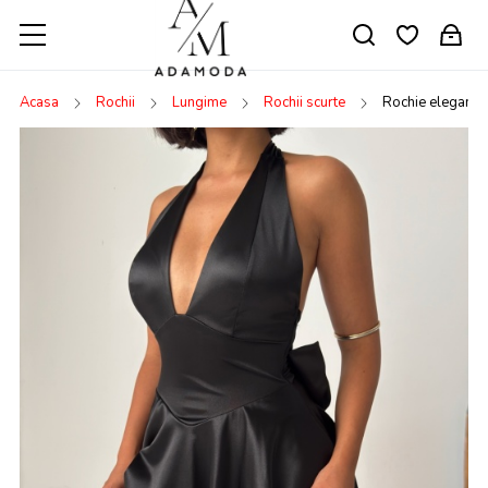
Acasa
Rochii
Lungime
Rochii scurte
Rochie eleganta 