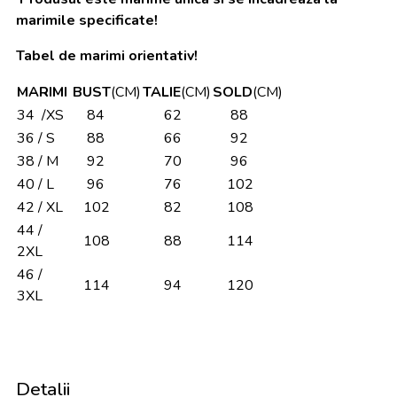
marimile specificate!
Tabel de marimi orientativ!
MARIMI
BUST
(CM)
TALIE
(CM)
SOLD
(CM)
34 /XS
84
62
88
36 / S
88
66
92
38 / M
92
70
96
40 / L
96
76
102
42 / XL
102
82
108
44 /
108
88
114
2XL
46 /
114
94
120
3XL
Detalii