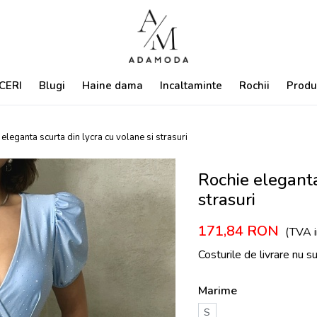
CERI
Blugi
Haine dama
Incaltaminte
Rochii
Produ
eleganta scurta din lycra cu volane si strasuri
Rochie eleganta
strasuri
171,84
RON
(TVA i
Costurile de livrare nu s
Marime
S