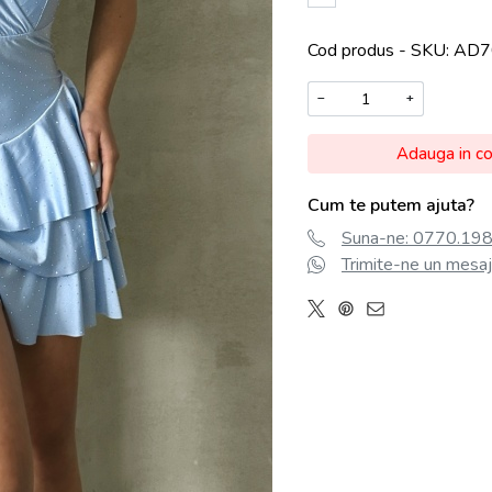
Cod produs - SKU
AD7
−
+
Adauga in c
Cum te putem ajuta?
Suna-ne: 0770.198.
Trimite-ne un mesaj