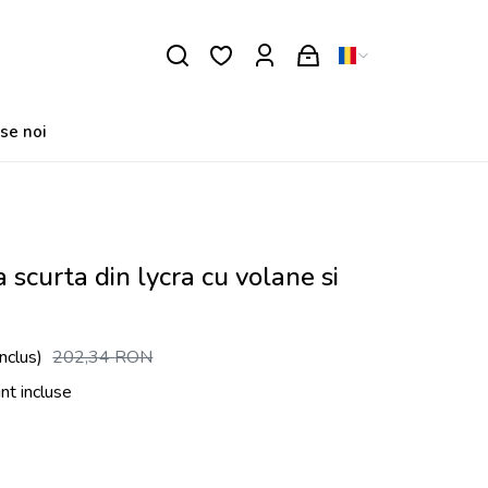
se noi
 scurta din lycra cu volane si
nclus)
202,34
RON
unt incluse