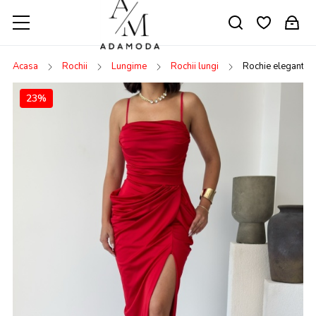
Acasa
Rochii
Lungime
Rochii lungi
Rochie eleganta 
23%