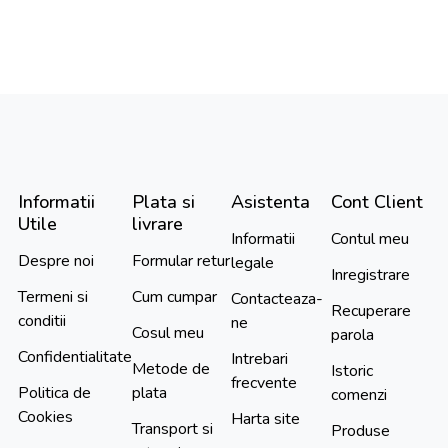
Informatii
Plata si
Asistenta
Cont Client
Utile
livrare
Informatii
Contul meu
Despre noi
Formular retur
legale
Inregistrare
Termeni si
Cum cumpar
Contacteaza-
Recuperare
conditii
ne
Cosul meu
parola
Confidentialitate
Intrebari
Metode de
Istoric
frecvente
Politica de
plata
comenzi
Cookies
Harta site
Transport si
Produse