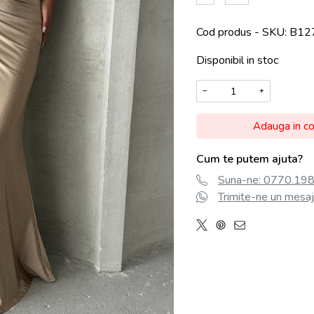
Cod produs - SKU
B12
Disponibil in stoc
−
+
Adauga in c
Cum te putem ajuta?
Suna-ne: 0770.198.
Trimite-ne un mesaj