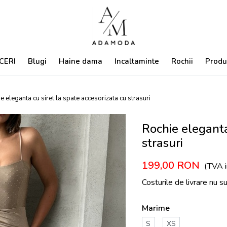
CERI
Blugi
Haine dama
Incaltaminte
Rochii
Produ
e eleganta cu siret la spate accesorizata cu strasuri
Rochie eleganta
strasuri
199,00
RON
(TVA i
Costurile de livrare nu s
Marime
S
XS