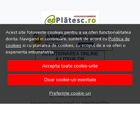
Acest site foloseste cookies pentru a va oferi functionalitatea
dorita. Navigand in continuare, sunteti de acord cu
Politica de
cookies
si cu plasarea de cookies, cu scopul de a va oferi o
experienta imbunatatita.
Accepta toate cookie-urile
Doar cookie-uri esentiale
Preferinte cookie-uri
© Ada Moda 2026
Magazin online creat cu MerchantPro