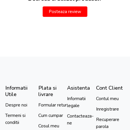
Posteaza review
Informatii
Plata si
Asistenta
Cont Client
Utile
livrare
Informatii
Contul meu
Despre noi
Formular retur
legale
Inregistrare
Termeni si
Cum cumpar
Contacteaza-
Recuperare
conditii
ne
Cosul meu
parola