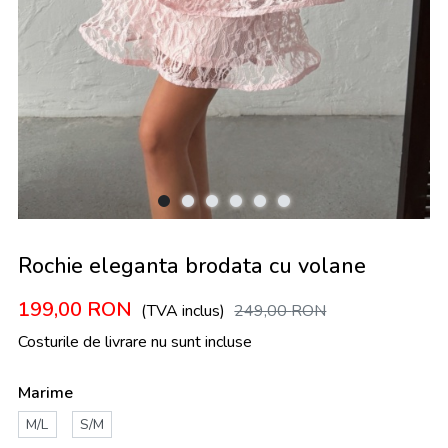
Rochie eleganta brodata cu volane
199,00
RON
(TVA inclus)
249,00
RON
Costurile de livrare nu sunt incluse
Marime
M/L
S/M