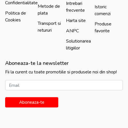
Confidentialitate
Intrebari
Metode de
Istoric
frecvente
Politica de
plata
comenzi
Cookies
Harta site
Transport si
Produse
retururi
ANPC
favorite
Solutionarea
litigiilor
Aboneaza-te la newsletter
Fii la curent cu toate promotiile si produsele noi din shop!
Email
Aboneaza-te