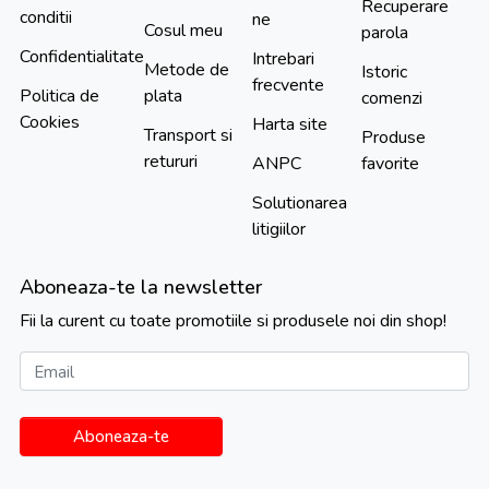
Recuperare
conditii
ne
Cosul meu
parola
Confidentialitate
Intrebari
Metode de
Istoric
frecvente
Politica de
plata
comenzi
Cookies
Harta site
Transport si
Produse
retururi
ANPC
favorite
Solutionarea
litigiilor
Aboneaza-te la newsletter
Fii la curent cu toate promotiile si produsele noi din shop!
Email
Aboneaza-te