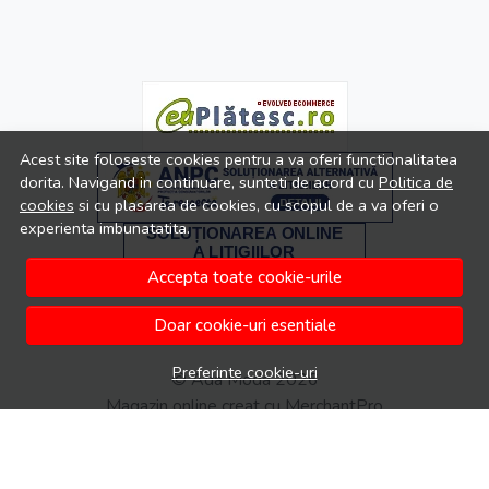
Acest site foloseste cookies pentru a va oferi functionalitatea
dorita. Navigand in continuare, sunteti de acord cu
Politica de
cookies
si cu plasarea de cookies, cu scopul de a va oferi o
experienta imbunatatita.
Accepta toate cookie-urile
Doar cookie-uri esentiale
Preferinte cookie-uri
© Ada Moda 2026
Magazin online creat cu MerchantPro