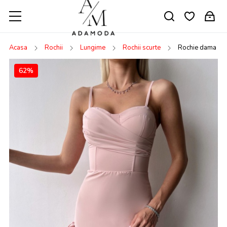
Acasa
Rochii
Lungime
Rochii scurte
Rochie dama C
62%