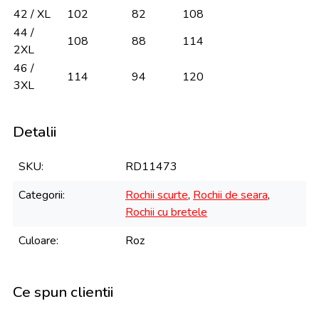
42 / XL
102
82
108
44 /
108
88
114
2XL
46 /
114
94
120
3XL
Detalii
SKU
RD11473
Categorii
Rochii scurte
,
Rochii de seara
,
Rochii cu bretele
Culoare
Roz
Ce spun clientii