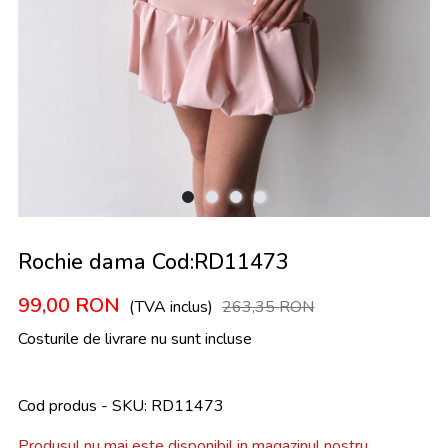
Rochie dama Cod:RD11473
99,00
RON
(TVA inclus)
263,35
RON
Costurile de livrare nu sunt incluse
Cod produs - SKU
RD11473
Produsul nu mai este disponibil in magazinul nostru.