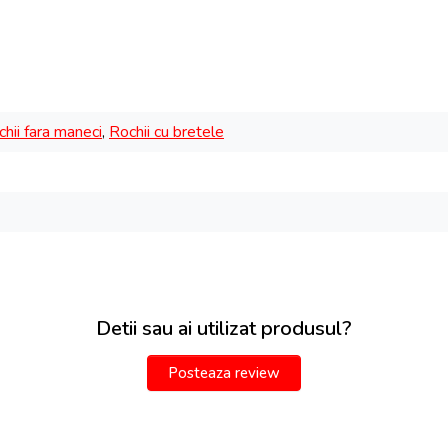
hii fara maneci
,
Rochii cu bretele
Detii sau ai utilizat produsul?
Posteaza review