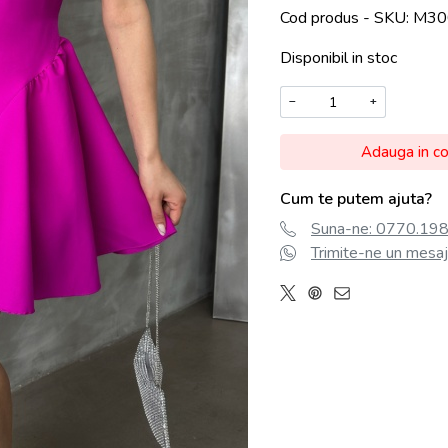
Cod produs - SKU
M30
Disponibil in stoc
−
+
Adauga in c
Cum te putem ajuta?
Suna-ne: 0770.198.
Trimite-ne un mesaj