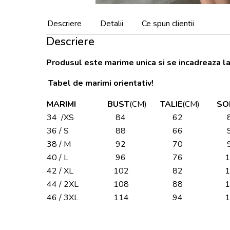
Descriere
Detalii
Ce spun clientii
Descriere
Produsul este marime unica si se incadreaza la
Tabel de marimi orientativ!
MARIMI
BUST
(CM)
TALIE
(CM)
SO
34 /XS
84
62
8
36 / S
88
66
9
38 / M
92
70
9
40 / L
96
76
1
42 / XL
102
82
1
44 / 2XL
108
88
1
46 / 3XL
114
94
1