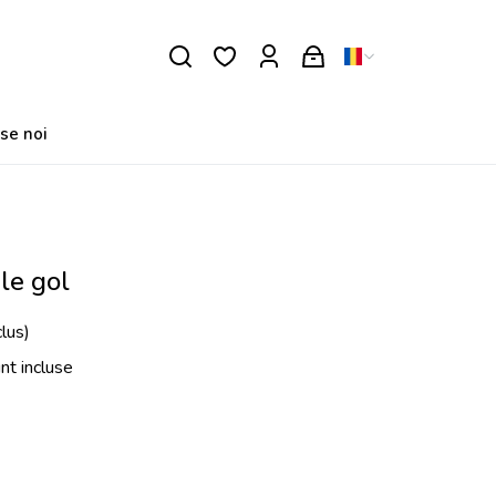
se noi
le gol
lus)
unt incluse