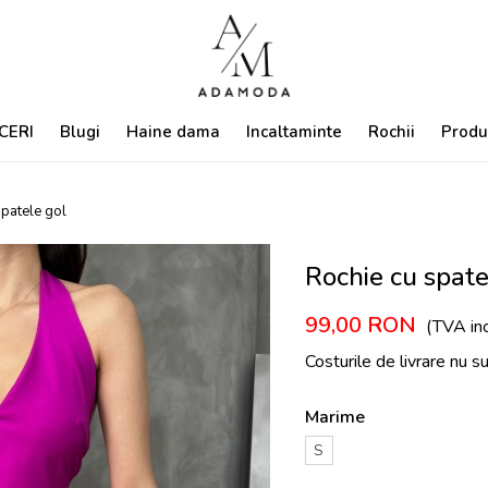
CERI
Blugi
Haine dama
Incaltaminte
Rochii
Produ
spatele gol
Rochie cu spate
99,00
RON
(TVA inc
Costurile de livrare nu s
Marime
S