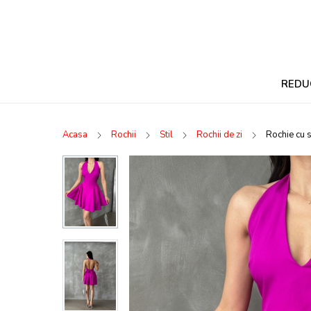
REDU
Acasa
Rochii
Stil
Rochii de zi
Rochie cu 