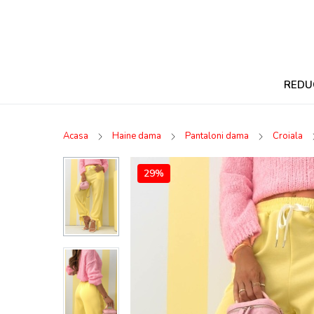
REDU
Acasa
Haine dama
Pantaloni dama
Croiala
29%