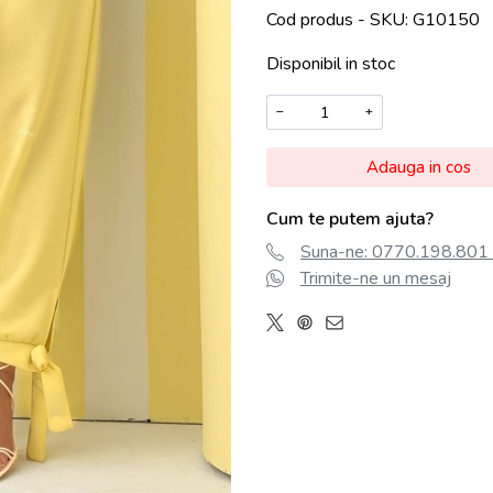
Cod produs - SKU
G10150
Disponibil in stoc
−
+
Adauga in cos
Cum te putem ajuta?
Suna-ne: 0770.198.801 (
Trimite-ne un mesaj