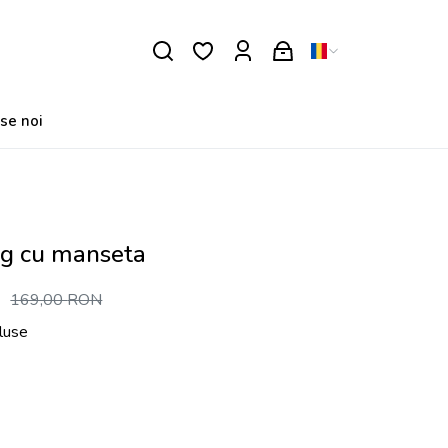
se noi
ng cu manseta
)
169,00
RON
cluse