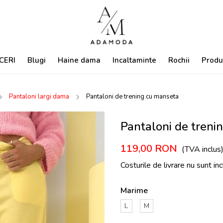
CERI
Blugi
Haine dama
Incaltaminte
Rochii
Produ
Pantaloni largi dama
Pantaloni de trening cu manseta
Pantaloni de treni
119,00
RON
(TVA inclus
Costurile de livrare nu sunt in
Marime
L
M