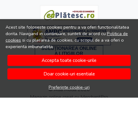
Acest site foloseste cookies pentru a va oferi functionalitatea
dorita. Navigand in continuare, sunteti de acord cu
Politica de
cookies
si cu plasarea de cookies, cu scopul de a va oferi o
experienta imbunatatita.
Accepta toate cookie-urile
Doar cookie-uri esentiale
Preferinte cookie-uri
© Ada Moda 2026
Magazin online creat cu MerchantPro