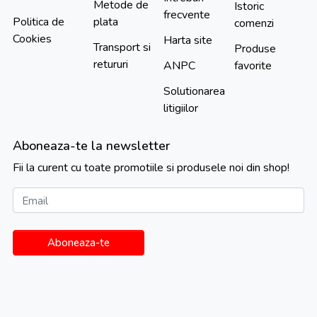
Metode de
Istoric
frecvente
Politica de
plata
comenzi
Cookies
Harta site
Transport si
Produse
retururi
ANPC
favorite
Solutionarea
litigiilor
Aboneaza-te la newsletter
Fii la curent cu toate promotiile si produsele noi din shop!
Email
Aboneaza-te