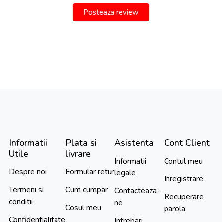
Posteaza review
Informatii
Plata si
Asistenta
Cont Client
Utile
livrare
Informatii
Contul meu
Despre noi
Formular retur
legale
Inregistrare
Termeni si
Cum cumpar
Contacteaza-
Recuperare
conditii
ne
Cosul meu
parola
Confidentialitate
Intrebari