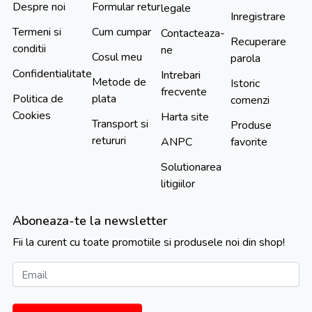
Despre noi
Formular retur
legale
Inregistrare
Termeni si
Cum cumpar
Contacteaza-
Recuperare
conditii
ne
Cosul meu
parola
Confidentialitate
Intrebari
Metode de
Istoric
frecvente
Politica de
plata
comenzi
Cookies
Harta site
Transport si
Produse
retururi
ANPC
favorite
Solutionarea
litigiilor
Aboneaza-te la newsletter
Fii la curent cu toate promotiile si produsele noi din shop!
Email