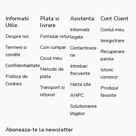
Informatii
Plata si
Asistenta
Cont Client
Utile
livrare
Informatii
Contul meu
Despre noi
Formular retur
legale
Inregistrare
Termeni si
Cum cumpar
Contacteaza-
Recuperare
conditii
ne
Cosul meu
parola
Confidentialitate
Intrebari
Metode de
Istoric
frecvente
Politica de
plata
comenzi
Cookies
Harta site
Transport si
Produse
retururi
ANPC
favorite
Solutionarea
litigiilor
Aboneaza-te la newsletter