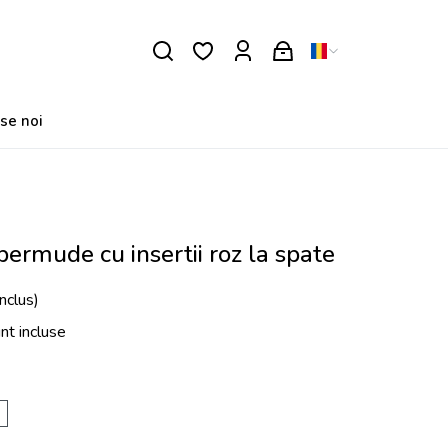
se noi
 bermude cu insertii roz la spate
nclus)
unt incluse