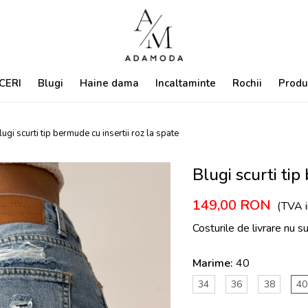
CERI
Blugi
Haine dama
Incaltaminte
Rochii
Produ
lugi scurti tip bermude cu insertii roz la spate
Blugi scurti tip
149,00
RON
(TVA i
Costurile de livrare nu s
Marime:
40
34
36
38
40