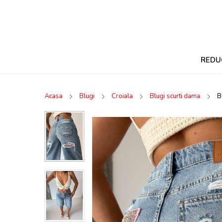
REDU
Acasa
Blugi
Croiala
Blugi scurti dama
B