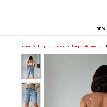
REDU
Acasa
Blugi
Croiala
Blugi scurti dama
B