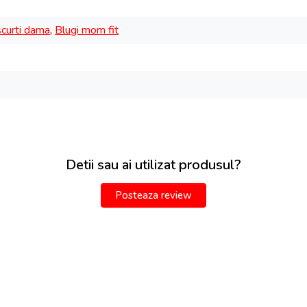
scurti dama
,
Blugi mom fit
Detii sau ai utilizat produsul?
Posteaza review