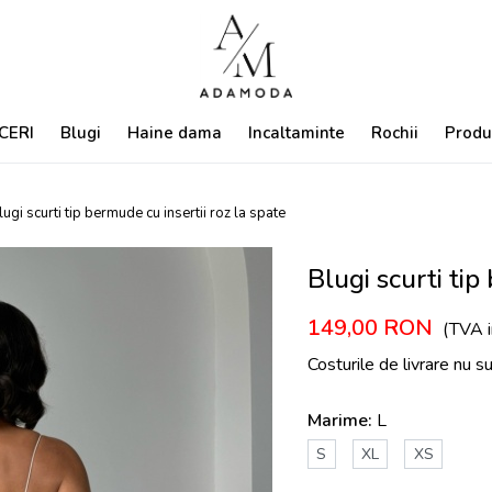
CERI
Blugi
Haine dama
Incaltaminte
Rochii
Produ
lugi scurti tip bermude cu insertii roz la spate
Blugi scurti tip
149,00
RON
(TVA i
Costurile de livrare nu s
Marime:
L
S
XL
XS