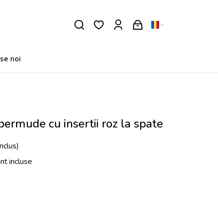
se noi
 bermude cu insertii roz la spate
nclus)
unt incluse