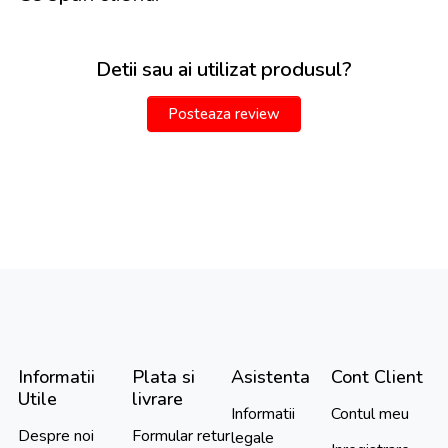
Detii sau ai utilizat produsul?
Posteaza review
Informatii
Plata si
Asistenta
Cont Client
Utile
livrare
Informatii
Contul meu
Despre noi
Formular retur
legale