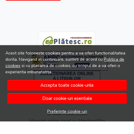
Acest site foloseste cookies pentru a va oferi functionalitatea
dorita. Navigand in continuare, sunteti de acord cu
Politica de
cookies
si cu plasarea de cookies, cu scopul de a va oferi o
experienta imbunatatita.
Accepta toate cookie-urile
Doar cookie-uri esentiale
Preferinte cookie-uri
© Ada Moda 2026
Magazin online creat cu MerchantPro