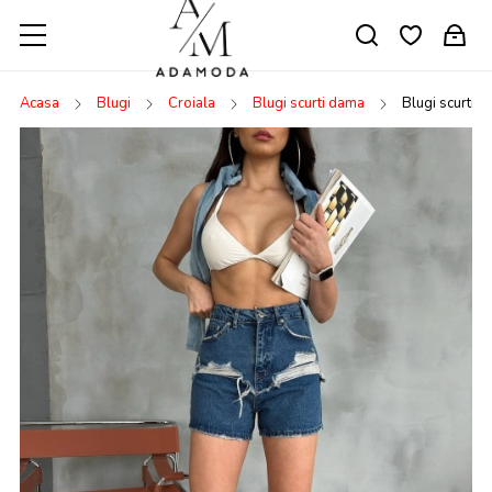
Acasa
Blugi
Croiala
Blugi scurti dama
Blugi scurti c