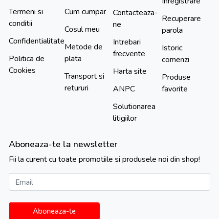
Inregistrare
Termeni si
Cum cumpar
Contacteaza-
Recuperare
conditii
ne
Cosul meu
parola
Confidentialitate
Intrebari
Metode de
Istoric
frecvente
Politica de
plata
comenzi
Cookies
Harta site
Transport si
Produse
retururi
ANPC
favorite
Solutionarea
litigiilor
Aboneaza-te la newsletter
Fii la curent cu toate promotiile si produsele noi din shop!
Email
Aboneaza-te