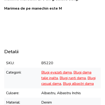
Marimea de pe manechin este M
Detalii
SKU
B5220
Categorii
Blugi evazati dama
,
Blugi dama
talie inalta
,
Blugi rupti dama
,
Blugi
casual dama
,
Blugi albastri dama
Culoare
Albastru, Albastru Inchis
Material
Denim