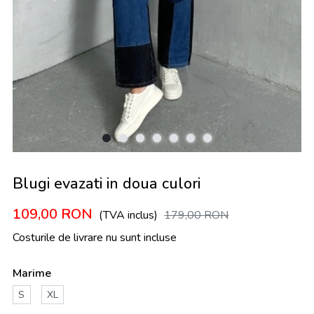
Blugi evazati in doua culori
109,00
RON
(TVA inclus)
179,00
RON
Costurile de livrare nu sunt incluse
Marime
S
XL