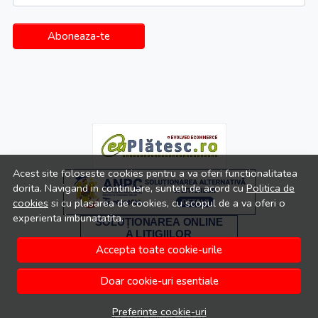
Aboneaza-te
Acest site foloseste cookies pentru a va oferi functionalitatea
dorita. Navigand in continuare, sunteti de acord cu
Politica de
cookies
si cu plasarea de cookies, cu scopul de a va oferi o
experienta imbunatatita.
Accepta toate cookie-urile
Doar cookie-uri esentiale
Preferinte cookie-uri
© Ada Moda 2026