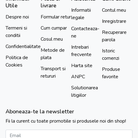
Utile
livrare
Informatii
Contul meu
Despre noi
Formular retur
legale
Inregistrare
Termeni si
Cum cumpar
Contacteaza-
Recuperare
conditii
ne
Cosul meu
parola
Confidentialitate
Intrebari
Metode de
Istoric
frecvente
Politica de
plata
comenzi
Cookies
Harta site
Transport si
Produse
retururi
ANPC
favorite
Solutionarea
litigiilor
Aboneaza-te la newsletter
Fii la curent cu toate promotiile si produsele noi din shop!
Email