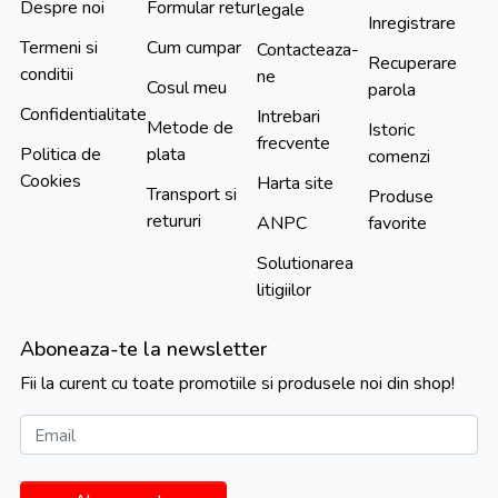
Despre noi
Formular retur
legale
Inregistrare
Termeni si
Cum cumpar
Contacteaza-
Recuperare
conditii
ne
Cosul meu
parola
Confidentialitate
Intrebari
Metode de
Istoric
frecvente
Politica de
plata
comenzi
Cookies
Harta site
Transport si
Produse
retururi
ANPC
favorite
Solutionarea
litigiilor
Aboneaza-te la newsletter
Fii la curent cu toate promotiile si produsele noi din shop!
Email