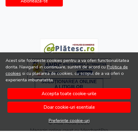
Aboneaza-te
Acest site foloseste cookies pentru a va oferi functionalitatea
dorita. Navigand in continuare, sunteti de acord cu
Politica de
cookies
si cu plasarea de cookies, cu scopul de a va oferi o
experienta imbunatatita.
Accepta toate cookie-urile
Doar cookie-uri esentiale
Preferinte cookie-uri
© Ada Moda 2026
Magazin online creat cu MerchantPro