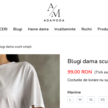
CERI
Blugi
Haine dama
Incaltaminte
Rochii
Produ
lugi dama scurti simpli
Blugi dama scur
99,00
RON
(TVA inc
Costurile de livrare nu s
Marime
L
M
XL
XS