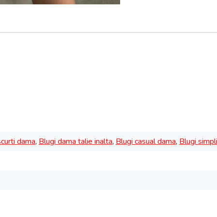
scurti dama
,
Blugi dama talie inalta
,
Blugi casual dama
,
Blugi simp