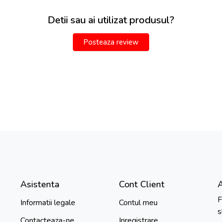
Detii sau ai utilizat produsul?
Posteaza review
Asistenta
Cont Client
F
Informatii legale
Contul meu
s
Contacteaza-ne
Inregistrare