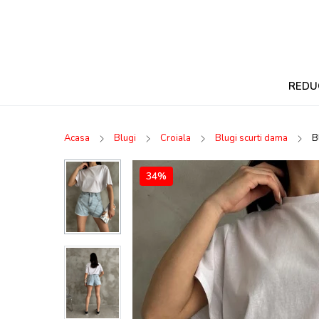
REDU
Acasa
Blugi
Croiala
Blugi scurti dama
B
34%