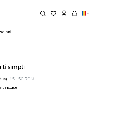
se noi
ti simpli
lus)
151,50
RON
unt incluse