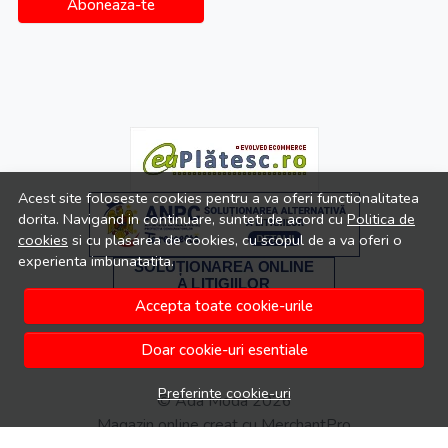
Aboneaza-te
Acest site foloseste cookies pentru a va oferi functionalitatea
dorita. Navigand in continuare, sunteti de acord cu
Politica de
cookies
si cu plasarea de cookies, cu scopul de a va oferi o
experienta imbunatatita.
Accepta toate cookie-urile
Doar cookie-uri esentiale
Preferinte cookie-uri
© Ada Moda 2026
Magazin online creat cu MerchantPro