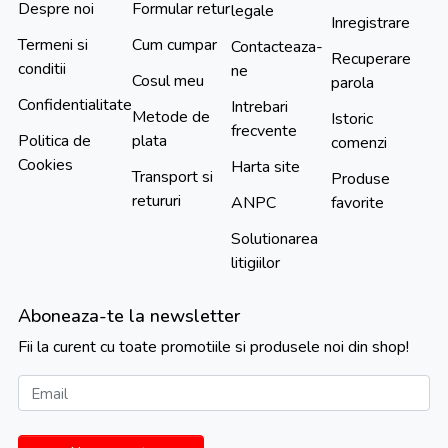
Despre noi
Formular retur
legale
Inregistrare
Termeni si
Cum cumpar
Contacteaza-
Recuperare
conditii
ne
Cosul meu
parola
Confidentialitate
Intrebari
Metode de
Istoric
frecvente
Politica de
plata
comenzi
Cookies
Harta site
Transport si
Produse
retururi
ANPC
favorite
Solutionarea
litigiilor
Aboneaza-te la newsletter
Fii la curent cu toate promotiile si produsele noi din shop!
Email